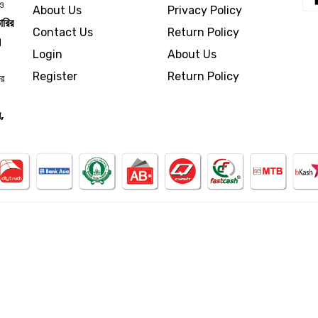
 ও
About Us
Privacy Policy
ারির
Contact Us
Return Policy
।
Login
About Us
Register
Return Policy
ার
,