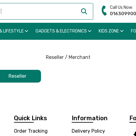
Call Us Now:
01630990
& LIFESTYLE
GADGETS & ELECTRONICS
KIDS ZONE
F
Reseller / Merchant
Reseller
Quick Links
Information
Fo
Order Tracking
Delivery Policy