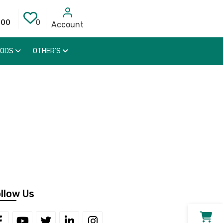
000
0
Account
OODS
OTHER'S
llow Us