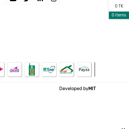
0 TK
0 items
Developed by
MIT