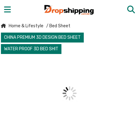
Home & Lifestyle
/ Bed Sheet
CHINA PREMIUM 3D DESIGN BED SHEET
WATER PROOF 3D BED SHIT