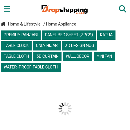
Home & Lifestyle
/ Home Appliance
PREMIUM PANJABI
PANEL BED SHEET (3PCS)
KATUA
TABLE CLOCK
ONLY HIJAB
3D DESIGN MUG
TABLE CLOTH
3D CURTAIN
WALL DECOR
MINI FAN
WATER-PROOF TABLE CLOTH