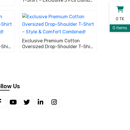
T-Shirt – Exclusive 3 Pcs Combo
Pack!
0 TK
0 items
Exclusive Premium Cotton
-Shirt
Oversized Drop-Shoulder T-Shirt
d!
– Style & Comfort Combined!
llow Us