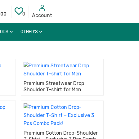
000
0
Account
OODS
OTHER'S
Premium Streetwear Drop
Shoulder T-shirt for Men
p
Premium Cotton Drop-Shoulder