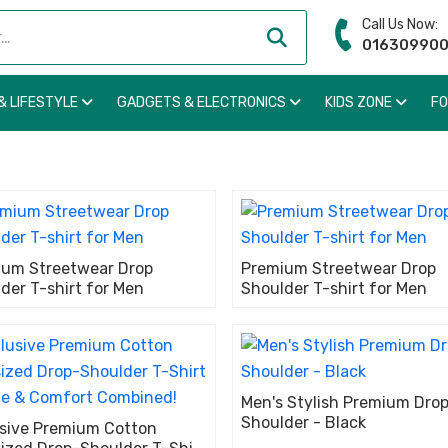
Call Us Now:
01630990
& LIFESTYLE
GADGETS & ELECTRONICS
KIDS ZONE
F
ium Streetwear Drop
Premium Streetwear Drop
der T-shirt for Men
Shoulder T-shirt for Men
Men's Stylish Premium Dro
Shoulder - Black
sive Premium Cotton