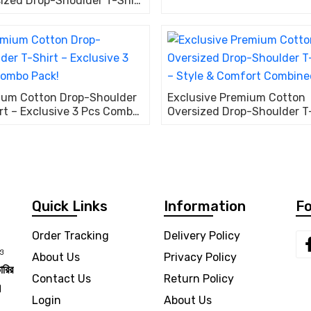
ized Drop-Shoulder T-Shirt
le & Comfort Combined!
ium Cotton Drop-Shoulder
Exclusive Premium Cotton
rt – Exclusive 3 Pcs Combo
Oversized Drop-Shoulder T
– Style & Comfort Combine
Quick Links
Information
Fo
Order Tracking
Delivery Policy
 ও
About Us
Privacy Policy
ারির
Contact Us
Return Policy
।
Login
About Us