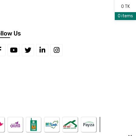
0 TK
0 items
llow Us