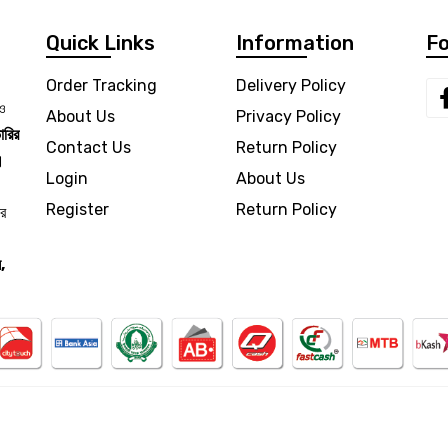
Quick Links
Information
Fo
Order Tracking
Delivery Policy
 ও
About Us
Privacy Policy
ারির
Contact Us
Return Policy
।
Login
About Us
Register
Return Policy
ার
,