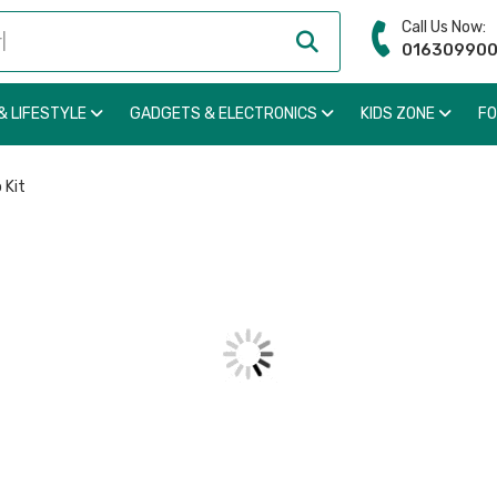
Call Us Now:
01630990
& LIFESTYLE
GADGETS & ELECTRONICS
KIDS ZONE
F
 Kit