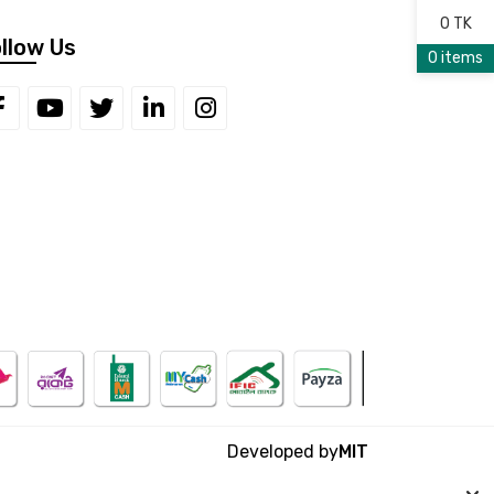
0 TK
llow Us
0 items
Developed by
MIT