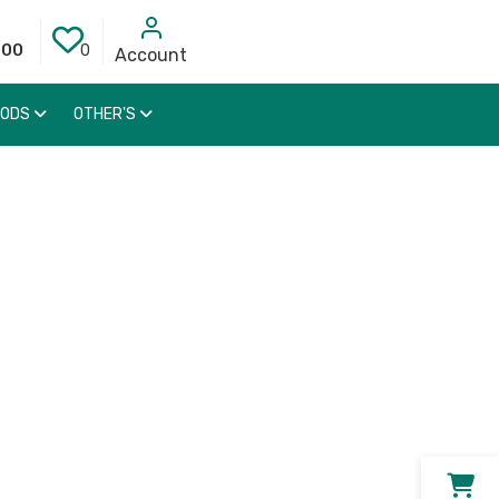
000
0
Account
OODS
OTHER'S