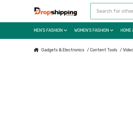
MEN'S FASHION
WOMEN'S FASHION
HOME 
Gadgets & Electronics
/ Content Tools
/ Video