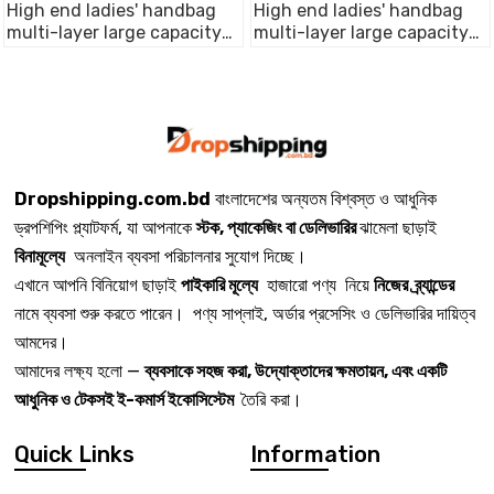
High end ladies' handbag
High end ladies' handbag
multi-layer large capacity
multi-layer large capacity
commuting bag(Coffee)
commuting bag(Cream)
Dropshipping.com.bd
বাংলাদেশের অন্যতম বিশ্বস্ত ও আধুনিক
ড্রপশিপিং প্ল্যাটফর্ম, যা আপনাকে
স্টক, প্যাকেজিং বা ডেলিভারির
ঝামেলা ছাড়াই
বিনামূল্যে
অনলাইন ব্যবসা পরিচালনার সুযোগ দিচ্ছে।
এখানে আপনি বিনিয়োগ ছাড়াই
পাইকারি মূল্যে
হাজারো পণ্য নিয়ে
নিজের ব্র্যান্ডের
নামে ব্যবসা শুরু করতে পারেন। পণ্য সাপ্লাই, অর্ডার প্রসেসিং ও ডেলিভারির দায়িত্ব
আমদের।
আমাদের লক্ষ্য হলো —
ব্যবসাকে সহজ করা, উদ্যোক্তাদের ক্ষমতায়ন, এবং একটি
আধুনিক ও টেকসই ই-কমার্স ইকোসিস্টেম
তৈরি করা।
Quick Links
Information