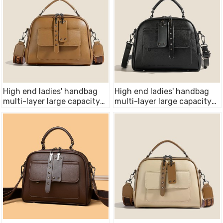
High end ladies' handbag
High end ladies' handbag
multi-layer large capacity
multi-layer large capacity
commuting bag(Brown)
commuting bag(Black)