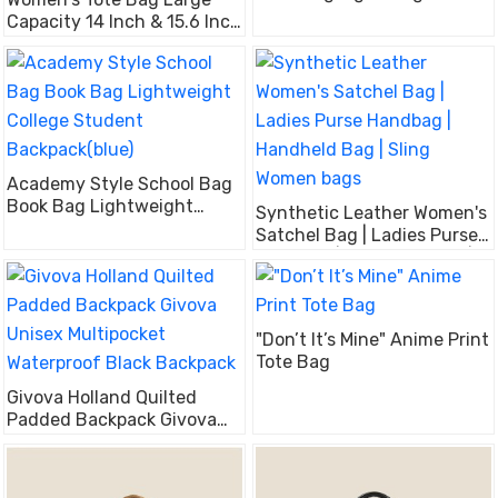
College Student
Capacity 14 Inch & 15.6 Inch
Backpack(Black)
Laptop Shoulder Bag,
Single Shoulder Handbag
Crossbody Work Tote Bag
Academy Style School Bag
Book Bag Lightweight
Synthetic Leather Women's
College Student
Satchel Bag | Ladies Purse
Backpack(blue)
Handbag | Handheld Bag |
Sling Women bags
"Don’t It’s Mine" Anime Print
Tote Bag
Givova Holland Quilted
Padded Backpack Givova
Unisex Multipocket
Waterproof Black Backpack