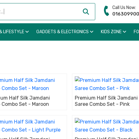
Call Us Now:
01630990
& LIFESTYLE
GADGETS & ELECTRONICS
KIDS ZONE
F
um Half Silk Jamdani
Premium Half Silk Jamdani
 Combo Set - Maroon
Saree Combo Set - Pink