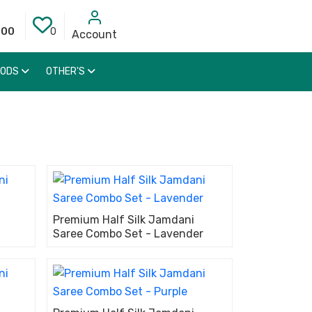
000
0
Account
OODS
OTHER'S
Premium Half Silk Jamdani
Saree Combo Set - Lavender