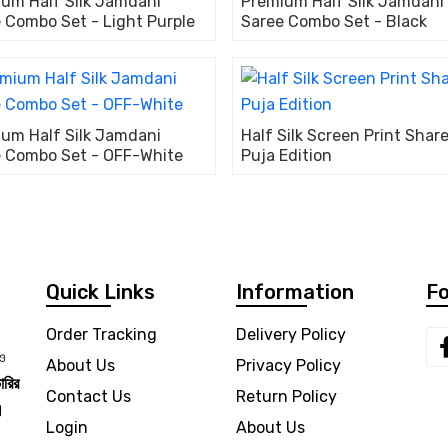
um Half Silk Jamdani
Premium Half Silk Jamdani
 Combo Set - Light Purple
Saree Combo Set - Black
um Half Silk Jamdani
Half Silk Screen Print Share
 Combo Set - OFF-White
Puja Edition
Quick Links
Information
Fo
Order Tracking
Delivery Policy
 ও
About Us
Privacy Policy
ারির
Contact Us
Return Policy
।
Login
About Us