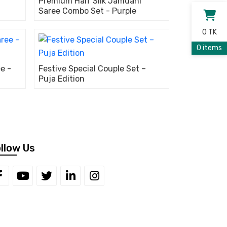
Premium Half Silk Jamdani
Saree Combo Set - Purple
0 TK
0 items
e -
Festive Special Couple Set –
Puja Edition
llow Us