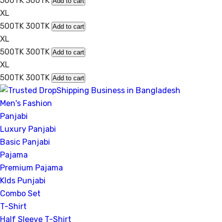
500TK
300TK
Add to cart
XL
500TK
300TK
Add to cart
XL
500TK
300TK
Add to cart
XL
500TK
300TK
Add to cart
Men's Fashion
Panjabi
Luxury Panjabi
Basic Panjabi
Pajama
Premium Pajama
KIds Punjabi
Combo Set
T-Shirt
Half Sleeve T-Shirt