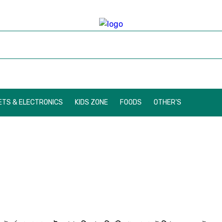
TS & ELECTRONICS
KIDS ZONE
FOODS
OTHER'S