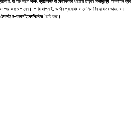
্যাটফর্ম, যা আপনাকে
স্টক, প্যাকেজিং বা ডেলিভারির
ঝামেলা ছাড়াই
বিনামূল্যে
অনলাইন ব্যবস
বসা শুরু করতে পারেন। পণ্য সাপ্লাই, অর্ডার প্রসেসিং ও ডেলিভারির দায়িত্ব আমদের।
ও টেকসই ই-কমার্স ইকোসিস্টেম
তৈরি করা।