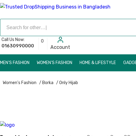
Call Us Now:
0
01630990000
Account
MEN'S FASHION
WOMEN'S FASHION
HOME & LIFESTYLE
GADGE
Women's Fashion
/ Borka
/ Only Hijab