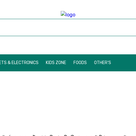
TS & ELECTRONICS
KIDS ZONE
FOODS
OTHER'S