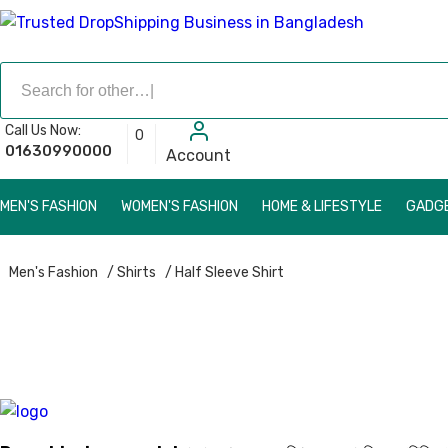
Call Us Now:
0
01630990000
Account
MEN'S FASHION
WOMEN'S FASHION
HOME & LIFESTYLE
GADGE
Men's Fashion
/ Shirts
/ Half Sleeve Shirt