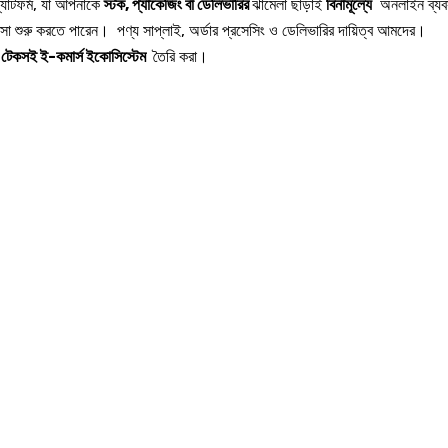
্যাটফর্ম, যা আপনাকে
স্টক, প্যাকেজিং বা ডেলিভারির
ঝামেলা ছাড়াই
বিনামূল্যে
অনলাইন ব্যবস
বসা শুরু করতে পারেন। পণ্য সাপ্লাই, অর্ডার প্রসেসিং ও ডেলিভারির দায়িত্ব আমদের।
ও টেকসই ই-কমার্স ইকোসিস্টেম
তৈরি করা।