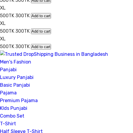
500TK
300TK
Add to cart
XL
500TK
300TK
Add to cart
XL
500TK
300TK
Add to cart
XL
500TK
300TK
Add to cart
Men's Fashion
Panjabi
Luxury Panjabi
Basic Panjabi
Pajama
Premium Pajama
KIds Punjabi
Combo Set
T-Shirt
Half Sleeve T-Shirt