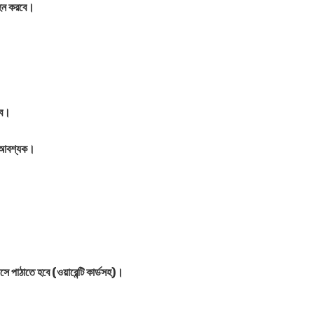
হন করবে।
বে।
া আবশ্যক।
অফিসে পাঠাতে হবে (ওয়ারেন্টি কার্ডসহ)।