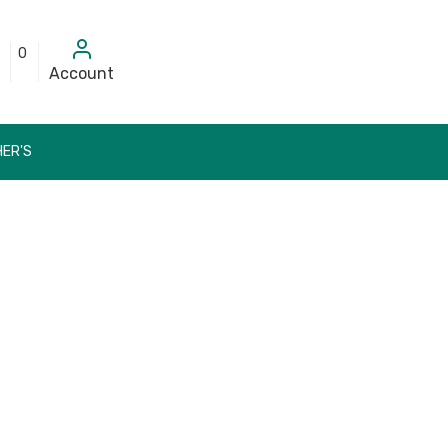
0
Account
ER'S