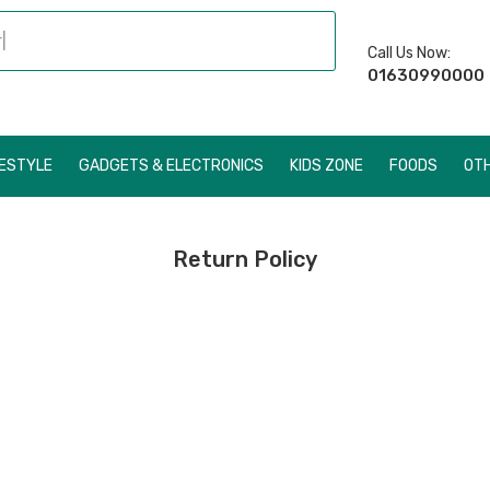
Call Us Now:
01630990000
FESTYLE
GADGETS & ELECTRONICS
KIDS ZONE
FOODS
OTH
Return Policy