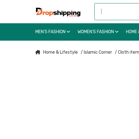
MEN'S FASHION
WOMEN'S FASHION
HOME 
Home & Lifestyle
/ Islamic Corner
/ Cloth ite