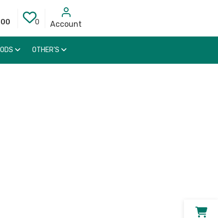
000
0
Account
OODS
OTHER'S