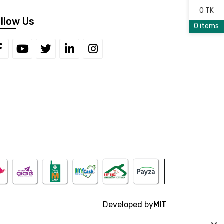
0 TK
llow Us
0 items
Developed by
MIT