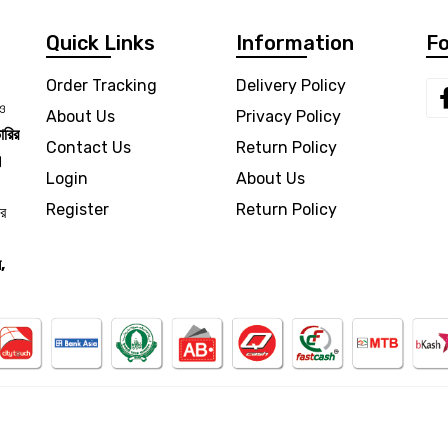
Quick Links
Information
Fo
Order Tracking
Delivery Policy
 ও
About Us
Privacy Policy
ারির
Contact Us
Return Policy
।
Login
About Us
Register
Return Policy
ার
,