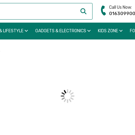
Call Us Now:
01630990
& LIFESTYLE
GADGETS & ELECTRONICS
KIDS ZONE
F
m