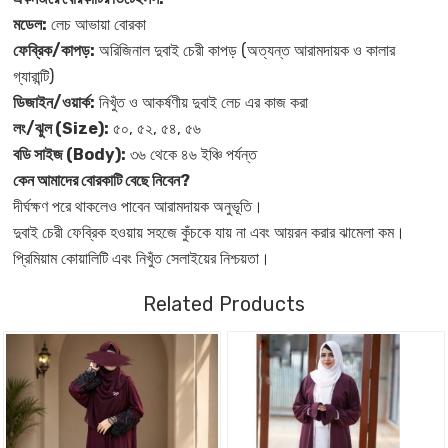
মডেল:
লেচ আভায়া বোরকা
ফেব্রিক/কাপড়:
অরিজিনাল দুবাই চেরী কাপড় (অত্যন্ত আরামদায়ক ও কালার
গ্যারান্টি)
ডিজাইন/ওয়ার্ক:
নিখুঁত ও আকর্ষণীয় দুবাই লেচ এর কাজ করা
লং/ঝুল (Size):
৫০, ৫২, ৫৪, ৫৬
বডি সাইজ (Body):
৩৬ থেকে ৪৬ ইঞ্চি পর্যন্ত
কেন আমাদের বোরকাটি বেছে নিবেন?
দীর্ঘক্ষণ পরে থাকলেও পাবেন আরামদায়ক অনুভূতি।
দুবাই চেরী ফেব্রিক হওয়ায় সহজে কুঁচকে যায় না এবং আয়রন করার ঝামেলা কম।
প্রিমিয়াম কোয়ালিটি এবং নিখুঁত সেলাইয়ের নিশ্চয়তা।
Related Products