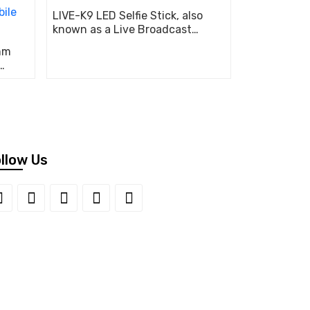
LIVE-K9 LED Selfie Stick, also
known as a Live Broadcast
Stand
mm
bile
llow Us