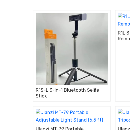
R1L 3
Remot
R1S-L 3-In-1 Bluetooth Selfie
Stick
Ulanzi MT-79 Portable
Ulanz