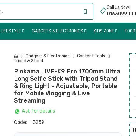
Call Us Now:
016309900
 LIFESTYLE
GADGETS & ELECTRONICS
KIDS ZONE
FOO
Gadgets & Electronics
Content Tools
Tripod & Stand
Plokama LIVE-K9 Pro 1700mm Ultra
Long Selfie Stick with Tripod Stand
& Ring Light – Adjustable, Portable
for Mobile Vlogging & Live
Streaming
Ask for details
Code:
13259
H