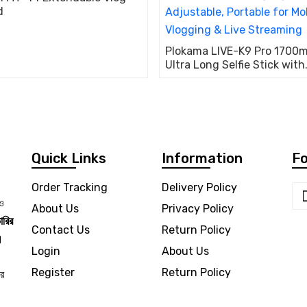
d
Plokama LIVE-K9 Pro 1700
Ultra Long Selfie Stick with
Tripod Stand & Ring Light –
Adjustable, Portable for Mo
Vlogging & Live Streaming
Quick Links
Information
Fo
Order Tracking
Delivery Policy
 ও
About Us
Privacy Policy
ারির
Contact Us
Return Policy
।
Login
About Us
Register
Return Policy
ার