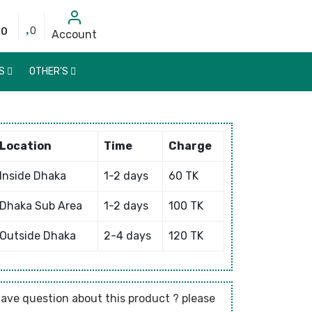
00
0
Account
DS
OTHER'S
Location
Time
Charge
Inside Dhaka
1-2 days
60 TK
Dhaka Sub Area
1-2 days
100 TK
Outside Dhaka
2-4 days
120 TK
ave question about this product ? please