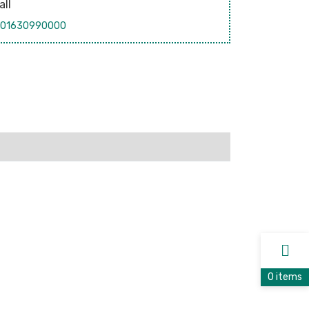
all
01630990000
0 items