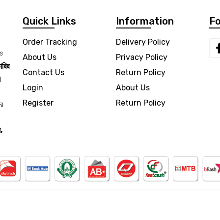
Quick Links
Information
Fo
Order Tracking
Delivery Policy
 ও
About Us
Privacy Policy
ারির
Contact Us
Return Policy
।
Login
About Us
Register
Return Policy
ার
,