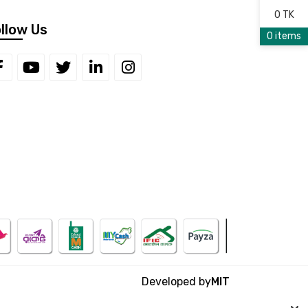
0 TK
llow Us
0 items
Developed by
MIT