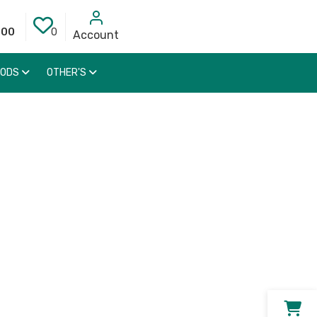
000
0
Account
OODS
OTHER'S