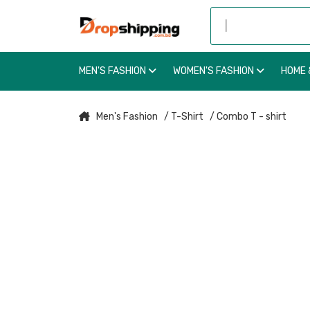
MEN'S FASHION
WOMEN'S FASHION
HOME 
Men's Fashion
/ T-Shirt
/ Combo T - shirt