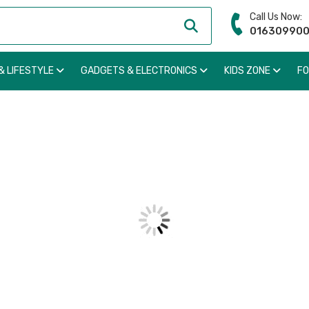
Call Us Now:
01630990
& LIFESTYLE
GADGETS & ELECTRONICS
KIDS ZONE
F