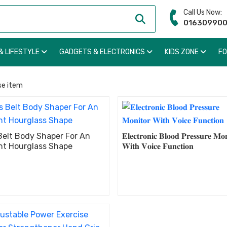
Call Us Now:
01630990
& LIFESTYLE
GADGETS & ELECTRONICS
KIDS ZONE
F
se item
Belt Body Shaper For An
𝐄𝐥𝐞𝐜𝐭𝐫𝐨𝐧𝐢𝐜 𝐁𝐥𝐨𝐨𝐝 𝐏𝐫𝐞𝐬𝐬𝐮𝐫𝐞 𝐌𝐨𝐧
nt Hourglass Shape
𝐖𝐢𝐭𝐡 𝐕𝐨𝐢𝐜𝐞 𝐅𝐮𝐧𝐜𝐭𝐢𝐨𝐧