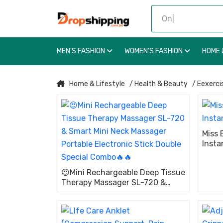
MEN'S FASHION
WOMEN'S FASHION
HOME 
Home & Lifestyle
/ Health & Beauty
/ Eexerci
Miss 
Insta
😍Mini Rechargeable Deep Tissue
Therapy Massager SL-720 &
Smart Mini Neck Massager
Portable Electronic Stick Double
Special Combo🔥🔥