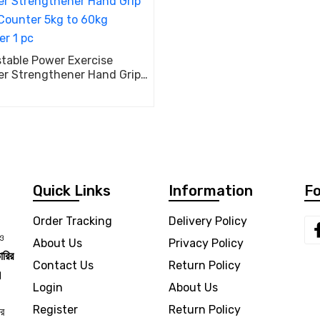
table Power Exercise
er Strengthener Hand Grip
Counter 5kg to 60kg
er 1 pc
Quick Links
Information
Fo
Order Tracking
Delivery Policy
 ও
About Us
Privacy Policy
ারির
Contact Us
Return Policy
।
Login
About Us
Register
Return Policy
ার