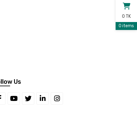
0 TK
0 items
llow Us