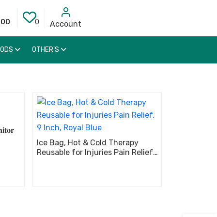
000
0
Account
OODS
OTHER'S
𝐢𝐭𝐨𝐫
Ice Bag, Hot & Cold Therapy
Reusable for Injuries Pain Relief,
9 Inch, Royal Blue