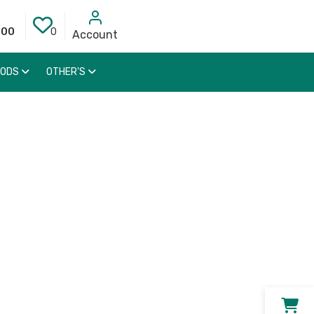
000
0
Account
OODS
OTHER'S