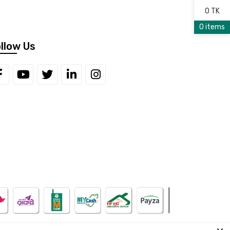
0 TK
0 items
llow Us