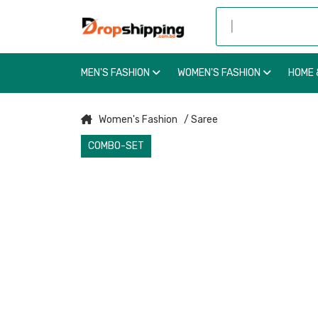
MEN'S FASHION
WOMEN'S FASHION
HOME 
Women's Fashion
/ Saree
COMBO-SET