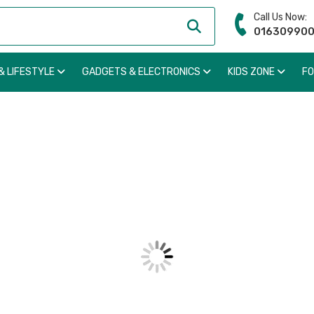
Call Us Now:
01630990
& LIFESTYLE
GADGETS & ELECTRONICS
KIDS ZONE
F