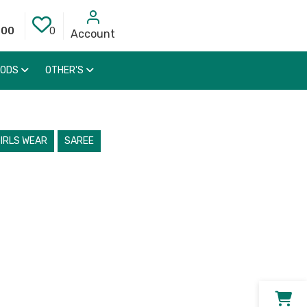
000
0
Account
OODS
OTHER'S
IRLS WEAR
SAREE