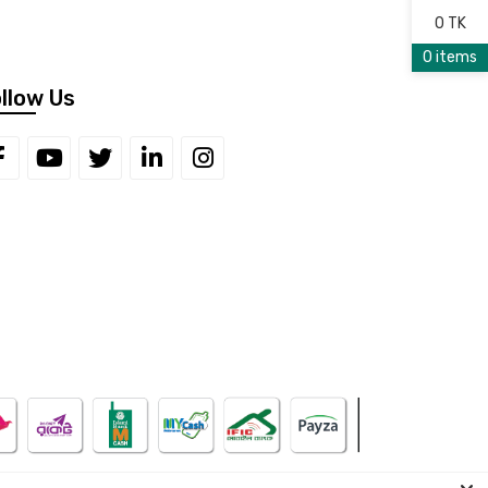
0 TK
0 items
llow Us