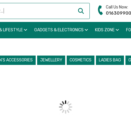
Call Us Now:
01630990
& LIFESTYLE
GADGETS & ELECTRONICS
KIDS ZONE
F
'S ACCESSORIES
JEWELLERY
COSMETICS
LADIES BAG
G