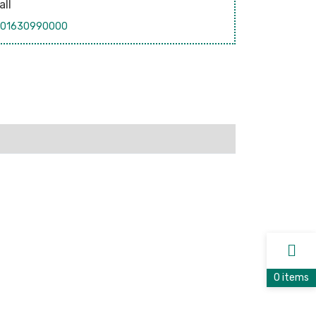
all
01630990000
0 items