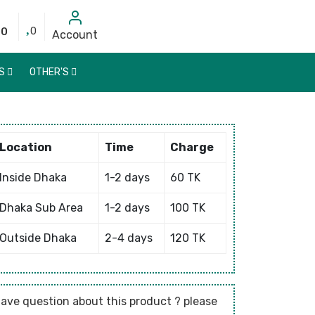
00
0
Account
DS
OTHER'S
Location
Time
Charge
Inside Dhaka
1-2 days
60 TK
Dhaka Sub Area
1-2 days
100 TK
Outside Dhaka
2-4 days
120 TK
ave question about this product ? please