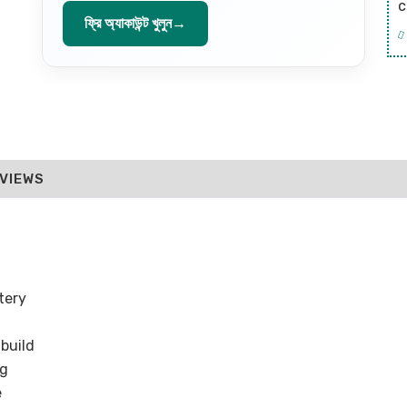
c
ফ্রি অ্যাকাউন্ট খুলুন
→
VIEWS
tery
 build
ng
e