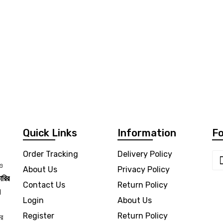
Small Cooling Ventilador
otation
Quick Links
Information
Fo
Order Tracking
Delivery Policy
 ও
About Us
Privacy Policy
ারির
Contact Us
Return Policy
।
Login
About Us
Register
Return Policy
ার