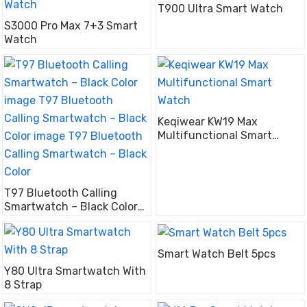
T900 Ultra Smart Watch
S3000 Pro Max 7+3 Smart
Watch
Ke­qiwear KW19 Max
Multifunctional Smart
Watch
T97 Bluetooth Calling
Smartwatch – Black Color
image T97 Bluetooth
Calling Smartwatch – Black
Color image T97 Bluetooth
Smart Watch Belt 5pcs
Calling Smartwatch – Black
Y80 Ultra Smartwatch With
Color
8 Strap