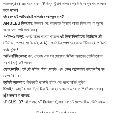
পারফরম্যান্স। এর সাথে থাকা ৭টি ভিন্ন স্ট্র্যাপ আপনার প্রতিদিনের ফ্যাশনকে দেবে
নতুন মাত্রা!
🌟 কেন এই স্মার্টওয়াচটি আপনার সেরা পছন্দ হবে?
AMOLED ডিসপ্লে:
উজ্জ্বল এবং অত্যন্ত ক্লিয়ার কালার ডিসপ্লে, যা সূর্যের
আলোতেও স্পষ্ট দেখা যায়।
৭-ইন-১ কম্বো:
একটি ঘড়ির সাথেই পাচ্ছেন
৭টি ভিন্ন ডিজাইনের প্রিমিয়াম বেল্ট
(সিলিকন, ওশেন, ফেব্রিক ইত্যাদি)। প্রতিদিন পোশাকের সাথে মিলিয়ে বেল্ট পরিবর্তন
করার সুবিধা!
স্মার্ট নোটিফিকেশন:
কল, মেসেজ এবং সব সোশ্যাল মিডিয়া অ্যাপের নোটিফিকেশন
সরাসরি ঘড়িতেই পাবেন।
হেলথ ট্র্যাকিং:
হার্ট রেট মনিটর, স্লিপ ট্র্যাকিং এবং স্টেপ কাউন্টারসহ প্রয়োজনীয় সব
হেলথ ফিচার।
ব্যাটারি ব্যাকআপ:
দীর্ঘস্থায়ী ব্যাটারি লাইফ এবং দ্রুত চার্জিং সুবিধা।
ডিজাইন:
আধুনিক এবং স্লিম ডিজাইন যা হাতে পরলে অত্যন্ত প্রিমিয়াম দেখায়।
📦 বক্সে যা যা থাকছে:
১টি GUS-07 স্মার্টওয়াচ, ৭টি প্রিমিয়াম স্ট্র্যাপ এবং ১টি ম্যাগনেটিক চার্জিং ক্যাবল।