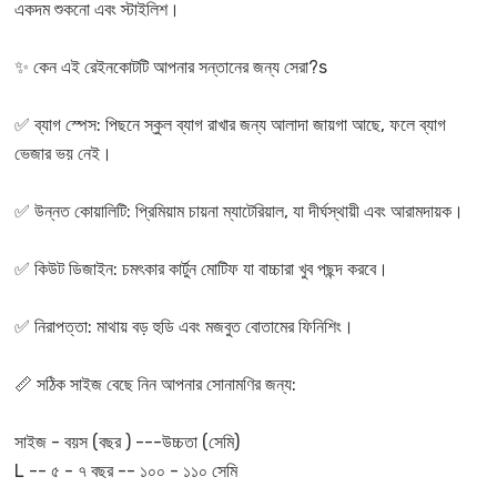
একদম শুকনো এবং স্টাইলিশ।
✨ কেন এই রেইনকোটটি আপনার সন্তানের জন্য সেরা?s
✅ ব্যাগ স্পেস: পিছনে স্কুল ব্যাগ রাখার জন্য আলাদা জায়গা আছে, ফলে ব্যাগ
ভেজার ভয় নেই।
✅ উন্নত কোয়ালিটি: প্রিমিয়াম চায়না ম্যাটেরিয়াল, যা দীর্ঘস্থায়ী এবং আরামদায়ক।
✅ কিউট ডিজাইন: চমৎকার কার্টুন মোটিফ যা বাচ্চারা খুব পছন্দ করবে।
✅ নিরাপত্তা: মাথায় বড় হুডি এবং মজবুত বোতামের ফিনিশিং।
📏 সঠিক সাইজ বেছে নিন আপনার সোনামণির জন্য:
সাইজ - বয়স (বছর ) ---উচ্চতা (সেমি)
L -- ৫ - ৭ বছর -- ১০০ - ১১০ সেমি