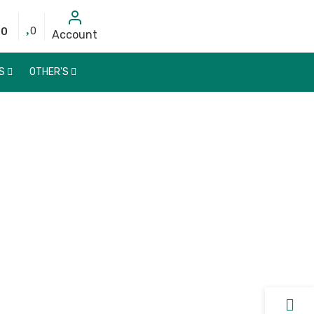
00
0
Account
DS
OTHER'S