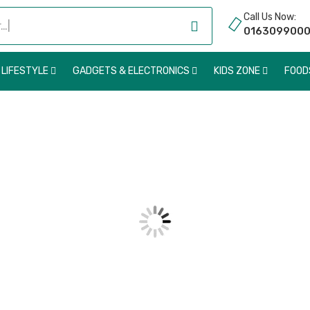
Call Us Now:
016309900
 LIFESTYLE
GADGETS & ELECTRONICS
KIDS ZONE
FOO