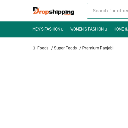
MEN'S FASHION
WOMEN'S FASHION
HOME &
Foods
/ Super Foods
/ Premium Panjabi