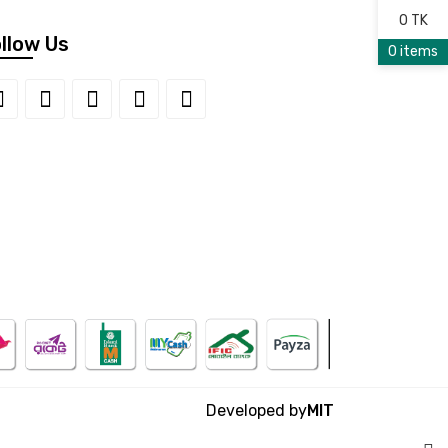
0 TK
llow Us
0 items
Developed by
MIT